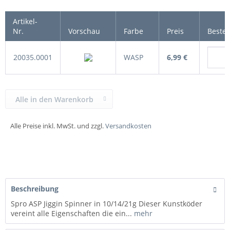
Artikel-
Nr.
Vorschau
Farbe
Preis
Beste
20035.0001
WASP
6,99 €
Alle in den Warenkorb
Alle Preise inkl. MwSt. und zzgl.
Versandkosten
Beschreibung
Spro ASP Jiggin Spinner in 10/14/21g Dieser Kunstköder
vereint alle Eigenschaften die ein...
mehr