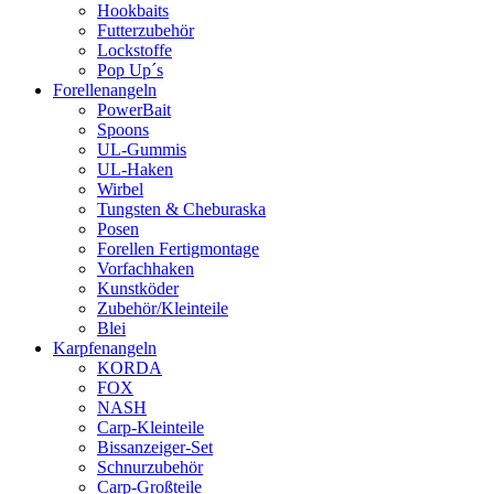
Hookbaits
Futterzubehör
Lockstoffe
Pop Up´s
Forellenangeln
PowerBait
Spoons
UL-Gummis
UL-Haken
Wirbel
Tungsten & Cheburaska
Posen
Forellen Fertigmontage
Vorfachhaken
Kunstköder
Zubehör/Kleinteile
Blei
Karpfenangeln
KORDA
FOX
NASH
Carp-Kleinteile
Bissanzeiger-Set
Schnurzubehör
Carp-Großteile