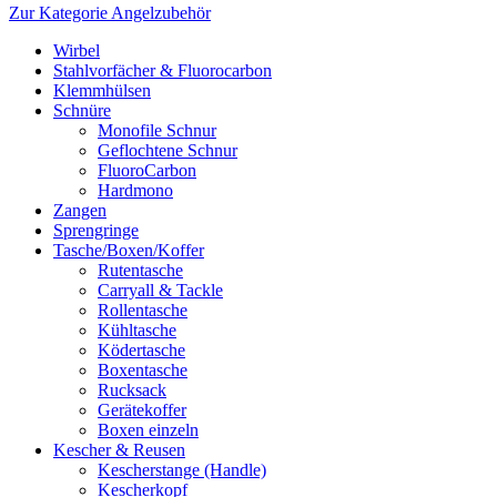
Zur Kategorie Angelzubehör
Wirbel
Stahlvorfächer & Fluorocarbon
Klemmhülsen
Schnüre
Monofile Schnur
Geflochtene Schnur
FluoroCarbon
Hardmono
Zangen
Sprengringe
Tasche/Boxen/Koffer
Rutentasche
Carryall & Tackle
Rollentasche
Kühltasche
Ködertasche
Boxentasche
Rucksack
Gerätekoffer
Boxen einzeln
Kescher & Reusen
Kescherstange (Handle)
Kescherkopf