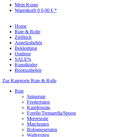
Mein Konto
Warenkorb
0
0,00 € *
Home
Rute & Rolle
Zielfisch
Angelzubehör
Bekleidung
Outdoor
SALE%
Kunstköder
Bootszubehör
Zur Kategorie Rute & Rolle
Rute
Spinnrute
Feederruten
Karpfenrute
Forelle/Tremarella/Spoon
Meeresrute
Matchruten
Bologneseruten
Wallerruten