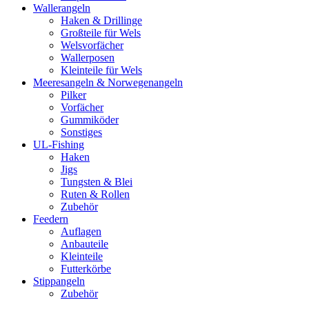
Wallerangeln
Haken & Drillinge
Großteile für Wels
Welsvorfächer
Wallerposen
Kleinteile für Wels
Meeresangeln & Norwegenangeln
Pilker
Vorfächer
Gummiköder
Sonstiges
UL-Fishing
Haken
Jigs
Tungsten & Blei
Ruten & Rollen
Zubehör
Feedern
Auflagen
Anbauteile
Kleinteile
Futterkörbe
Stippangeln
Zubehör