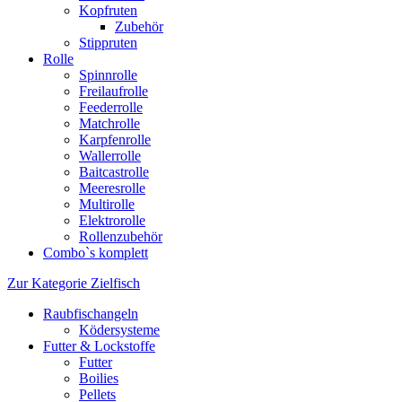
Kopfruten
Zubehör
Stippruten
Rolle
Spinnrolle
Freilaufrolle
Feederrolle
Matchrolle
Karpfenrolle
Wallerrolle
Baitcastrolle
Meeresrolle
Multirolle
Elektrorolle
Rollenzubehör
Combo`s komplett
Zur Kategorie Zielfisch
Raubfischangeln
Ködersysteme
Futter & Lockstoffe
Futter
Boilies
Pellets