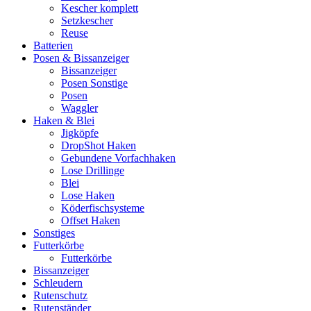
Kescher komplett
Setzkescher
Reuse
Batterien
Posen & Bissanzeiger
Bissanzeiger
Posen Sonstige
Posen
Waggler
Haken & Blei
Jigköpfe
DropShot Haken
Gebundene Vorfachhaken
Lose Drillinge
Blei
Lose Haken
Köderfischsysteme
Offset Haken
Sonstiges
Futterkörbe
Futterkörbe
Bissanzeiger
Schleudern
Rutenschutz
Rutenständer