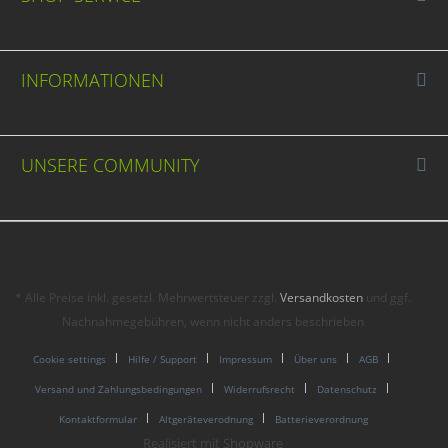
INFORMATIONEN
UNSERE COMMUNITY
* Alle Preise inkl. gesetzl. Mehrwertsteuer zzgl.
Versandkosten
und ggf.
Nachnahmegebühren, wenn nicht anders beschrieben
Cookie settings
Hilfe / Support
Impressum
Über uns
AGB
Versand und Zahlungsbedingungen
Widerrufsrecht
Datenschutz
Kontaktformular
Altgeräteverodnung
Batterieverordnung
Realisiert mit Shopware