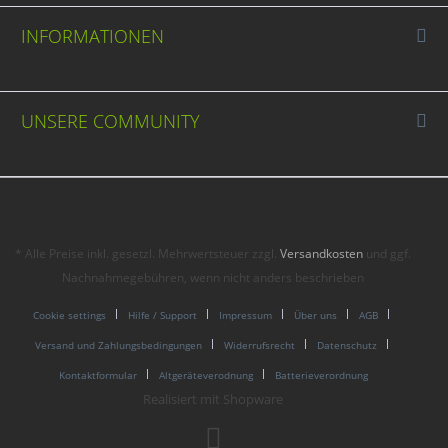
INFORMATIONEN
UNSERE COMMUNITY
* Alle Preise inkl. gesetzl. Mehrwertsteuer zzgl.
Versandkosten
und ggf.
Nachnahmegebühren, wenn nicht anders beschrieben
Cookie settings
Hilfe / Support
Impressum
Über uns
AGB
Versand und Zahlungsbedingungen
Widerrufsrecht
Datenschutz
Kontaktformular
Altgeräteverodnung
Batterieverordnung
Realisiert mit Shopware