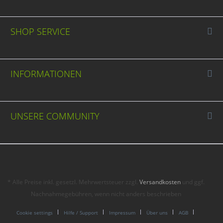
SHOP SERVICE
INFORMATIONEN
UNSERE COMMUNITY
* Alle Preise inkl. gesetzl. Mehrwertsteuer zzgl.
Versandkosten
und ggf.
Nachnahmegebühren, wenn nicht anders beschrieben
Cookie settings
Hilfe / Support
Impressum
Über uns
AGB