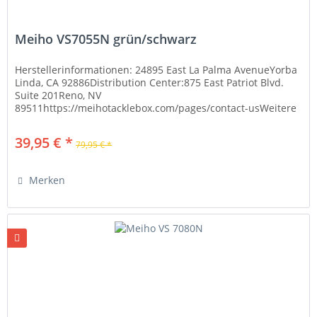
Meiho VS7055N grün/schwarz
Herstellerinformationen: 24895 East La Palma AvenueYorba
Linda, CA 92886Distribution Center:875 East Patriot Blvd.
Suite 201Reno, NV
89511https://meihotacklebox.com/pages/contact-usWeitere
Informationen: Achten Sie darauf, dass die...
39,95 € *
79,95 € *
Merken