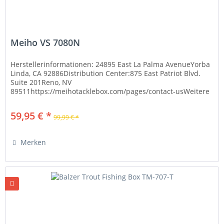
Meiho VS 7080N
Herstellerinformationen: 24895 East La Palma AvenueYorba
Linda, CA 92886Distribution Center:875 East Patriot Blvd.
Suite 201Reno, NV
89511https://meihotacklebox.com/pages/contact-usWeitere
Informationen: Achten Sie darauf, dass die...
59,95 € *
99,99 € *
Merken