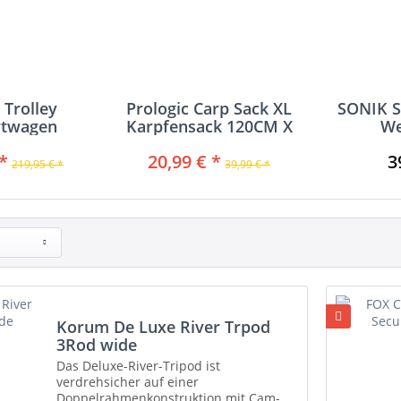
 Trolley
Prologic Carp Sack XL
SONIK S
rtwagen
Karpfensack 120CM X
We
85CM
*
20,99 € *
3
219,95 € *
39,99 € *
Korum De Luxe River Trpod
3Rod wide
Das Deluxe-River-Tripod ist
verdrehsicher auf einer
Doppelrahmenkonstruktion mit Cam-