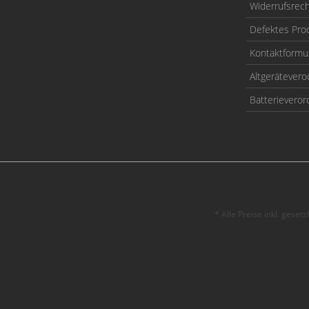
Widerrufsrec
Defektes Pro
Kontaktformu
Altgerätever
Batterievero
* Alle Preise inkl. geset