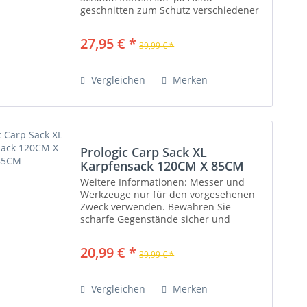
geschnitten zum Schutz verschiedener
Geräte • nimmt bis zu 2 Lampen, 3 PIR-
Sensoren und einen Empfänger auf •
27,95 € *
39,99 € *
Zusätzliches...
Vergleichen
Merken
Prologic Carp Sack XL
Karpfensack 120CM X 85CM
Weitere Informationen: Messer und
Werkzeuge nur für den vorgesehenen
Zweck verwenden. Bewahren Sie
scharfe Gegenstände sicher und
eitere
außerhalb der Reichweite von Kindern
auf. Schneiden Sie immer von sich weg,
20,99 € *
39,99 € *
um Verletzungen zu vermeiden.
Vergleichen
Merken