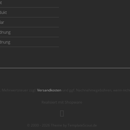
ht
dukt
lar
odnung
rdnung
zl. Mehrwertsteuer zzgl.
Versandkosten
und ggf. Nachnahmegebühren, wenn nicht
Realisiert mit Shopware
© 2000 - 2026 Theme by TemplateScout.de