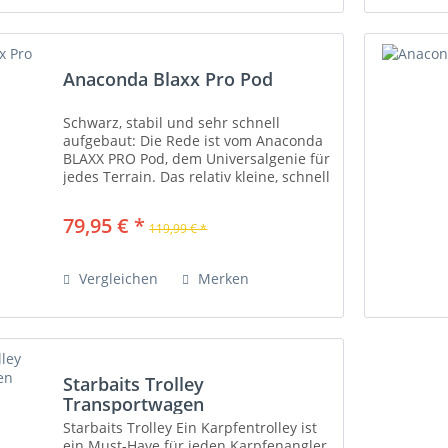
Anaconda Blaxx Pro Pod
Schwarz, stabil und sehr schnell
aufgebaut: Die Rede ist vom Anaconda
BLAXX PRO Pod, dem Universalgenie für
jedes Terrain. Das relativ kleine, schnell
einsetzbare 4-Bein Rod Pod lässt sich
dennoch bis zu einer Gesamtlänge von
79,95 € *
119,99 € *
100 cm...
Vergleichen
Merken
Starbaits Trolley
Transportwagen
Starbaits Trolley Ein Karpfentrolley ist
ein Must-Have für jeden Karpfenangler,