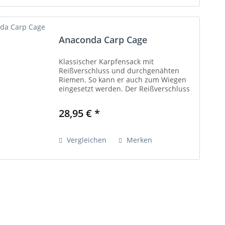
Anaconda Carp Cage
Klassischer Karpfensack mit
Reißverschluss und durchgenähten
Riemen. So kann er auch zum Wiegen
eingesetzt werden. Der Reißverschluss
lässt sich mittels eines
Karabinerhakens noch zusätzlich
28,95 € *
sichern. - inkl. Transporttasche -
Material:...
Vergleichen
Merken