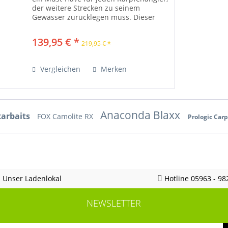
der weitere Strecken zu seinem
Gewässer zurücklegen muss. Dieser
Trolley kann sehr klein zusammen
gebaut werden, und passt so
139,95 € *
219,95 € *
problemlos in jeden Kofferraum....
Vergleichen
Merken
Anaconda Blaxx
tarbaits
FOX Camolite RX
Prologic Car
Unser Ladenlokal
Hotline 05963 - 98
NEWSLETTER