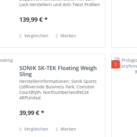
Lock-Verstellern und Anti-Twist Profilen
aufgebaut. Es bietet maximale Stabilität
und Vielseitigkeit. Der Zwillingsrahmen
139,99 € *
kann während des Einsatzes...
Vergleichen
Merken
SONIK SK-TEK Floating Weigh
Sling
Herstellerinformationen: Sonik Sports
LtdRiverside Business Park, Coniston
CourtBlyth, NorthumberlandNE24
4RPUnited
Kingdomcontact@soniksports.comwww.soniksports.comW
Informationen: Messer und Werkzeuge
39,99 € *
nur für den vorgesehenen...
Vergleichen
Merken