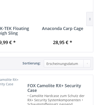
K-TEK Floating
Anaconda Carp Cage
An
igh Sling
9,99 € *
28,95 € *
7
Sortierung:
FOX Camolite RX+ Security
Case
• Camolite Hardcase zum Schutz der
RX+ Security Systemkomponenten •
Schaumstoffeinsatz passend