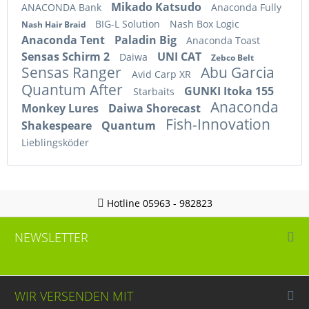
Mikado Katsudo
ANACONDA Bank
Anaconda Fully
BIG-L Solution
Nash Box Logic
Nash Hair Braid
Anaconda Tent
Paladin Big
Anaconda Toast
Sensas Schirm 2
UNI CAT
Daiwa
Zebco Belt
Sensas Ranger
Abu Garcia
Avid Carp XR
Quantum After
GUNKI Itoka 155
Starbaits
Anaconda
Monkey Lures
Daiwa Shorecast
Fish-Innovation
Shakespeare
Quantum
Lieblingsköder
Hotline 05963 - 982823
NEWSLETTER
WIR VERSENDEN MIT