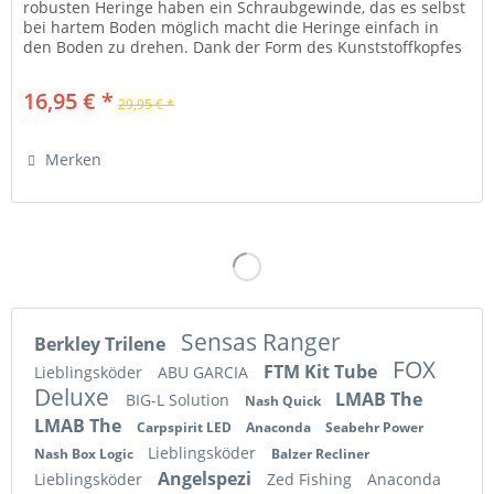
robusten Heringe haben ein Schraubgewinde, das es selbst
bei hartem Boden möglich macht die Heringe einfach in
den Boden zu drehen. Dank der Form des Kunststoffkopfes
sind die...
16,95 € *
29,95 € *
Merken
Sensas Ranger
Berkley Trilene
FOX
FTM Kit Tube
Lieblingsköder
ABU GARCIA
Deluxe
LMAB The
BIG-L Solution
Nash Quick
LMAB The
Carpspirit LED
Anaconda
Seabehr Power
Lieblingsköder
Nash Box Logic
Balzer Recliner
Angelspezi
Lieblingsköder
Zed Fishing
Anaconda