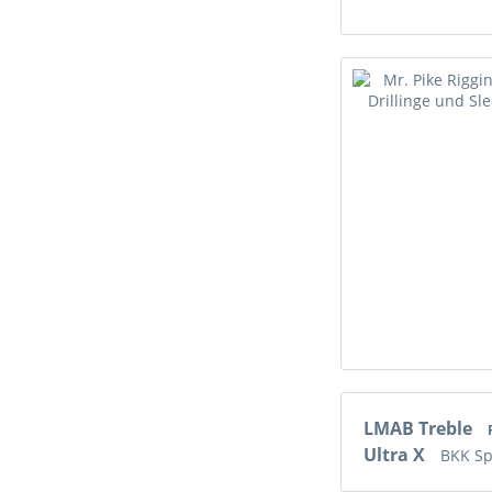
LMAB Treble
Ultra X
BKK S