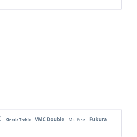
X
VMC Double
Fukura
Mr. Pike
Kinetic Treble