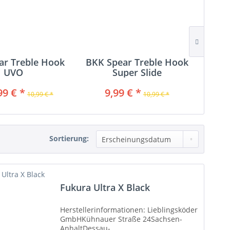
ar Treble Hook
BKK Spear Treble Hook
Ga
UVO
Super Slide
99 € *
9,99 € *
1
10,99 € *
10,99 € *
Sortierung:
Fukura Ultra X Black
Herstellerinformationen: Lieblingsköder
GmbHKühnauer Straße 24Sachsen-
AnhaltDessau-