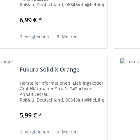
Roßlau, Deutschland, 06846info@lieblingskoeder.dehttps
Weitere Informationen: Haken sind
extrem scharf. Decken Sie sie beim...
6,99 € *
Vergleichen
Merken
Fukura Solid X Orange
Herstellerinformationen: Lieblingsköder
GmbHKühnauer Straße 24Sachsen-
AnhaltDessau-
Roßlau, Deutschland, 06846info@lieblingskoeder.dehttps
Weitere Informationen: Haken sind
extrem scharf. Decken Sie sie beim...
5,99 € *
Vergleichen
Merken