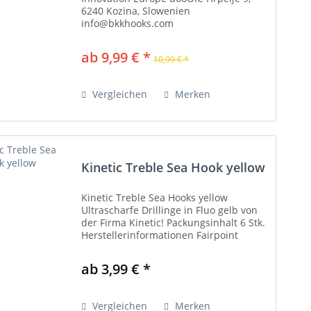
6240 Kozina, Slowenien
info@bkkhooks.com
https://bkkhooks.com/Weitere
Informationen: Haken sind extrem
ab 9,99 € *
10,99 € *
scharf. Decken Sie sie beim Transport
ab, um Verletzungen zu...
Vergleichen
Merken
Kinetic Treble Sea Hook yellow
Kinetic Treble Sea Hooks yellow
Ultrascharfe Drillinge in Fluo gelb von
der Firma Kinetic! Packungsinhalt 6 Stk.
Herstellerinformationen Fairpoint
Outdoors A/S Gydevang 4 3450 Allerød -
Dänemark +45 48 10 38 58
ab 3,99 € *
info@kineticfishing.com...
Vergleichen
Merken