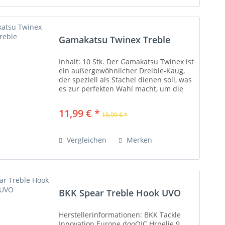
Gamakatsu Twinex Treble
Inhalt: 10 Stk. Der Gamakatsu Twinex ist
ein außergewöhnlicher Dreible-Kaug,
der speziell als Stachel dienen soll, was
es zur perfekten Wahl macht, um die
Leistung weicher Verlockungen zu
verbessern. Es wird nahtlos mit der...
11,99 € *
15,99 € *
Vergleichen
Merken
BKK Spear Treble Hook UVO
Herstellerinformationen: BKK Tackle
Innovation Europe dooOIC Hrpelje 9,