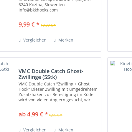
6240 Kozina, Slowenien
info@bkkhooks.com
https://bkkhooks.com/Weitere
Informationen: Haken sind extrem
9,99 € *
10,99 € *
scharf. Decken Sie sie beim Transport
ab, um Verletzungen zu...
Vergleichen
Merken
VMC Double Catch Ghost-
Zwillinge (5Stk)
VMC Double Catch "Zwilling + Ghost
Hook" Dieser Zwilling mit umgedrehtem
Zusatzhaken zur Befestigung im Köder
wird von vielen Anglern gesucht, wir
haben Ihn !! Dieser Haken ist (fast)
unentbehrlich für die Herstellung von...
ab 4,99 € *
6,99 € *
Vergleichen
Merken