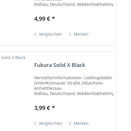
://www.lieblingsköder.de
Roßlau, Deutschland, 06846info@lieblingskoeder
Weitere Informationen: Haken sind
extrem scharf. Decken Sie sie beim...
4,99 € *
Vergleichen
Merken
Fukura Solid X Black
Herstellerinformationen: Lieblingsköder
GmbHKühnauer Straße 24Sachsen-
AnhaltDessau-
://www.lieblingsköder.de
Roßlau, Deutschland, 06846info@lieblingskoeder
Weitere Informationen: Haken sind
extrem scharf. Decken Sie sie beim...
3,99 € *
Vergleichen
Merken