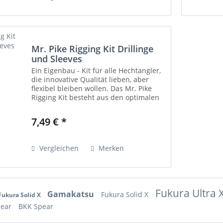
Mr. Pike Rigging Kit Drillinge
und Sleeves
Ein Eigenbau - Kit für alle Hechtangler,
die innovative Qualität lieben, aber
flexibel bleiben wollen. Das Mr. Pike
Rigging Kit besteht aus den optimalen
Drillingen für das Fischen mit toten
Köderfischen und unseren Camo
7,49 € *
Coated...
Vergleichen
Merken
Fukura Ultra 
Gamakatsu
Fukura Solid X
Fukura Solid X
pear
BKK Spear