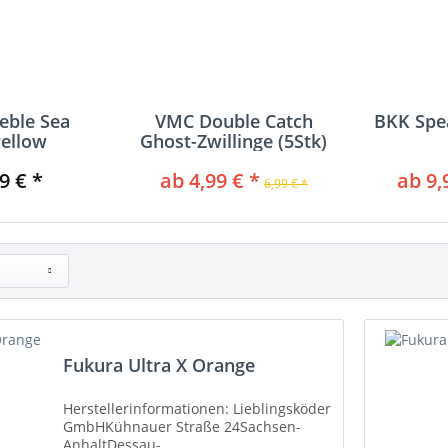
reble Sea
VMC Double Catch
BKK Spe
ellow
Ghost-Zwillinge (5Stk)
9 € *
ab 4,99 € *
ab 9,
6,99 € *
Fukura Ultra X Orange
Herstellerinformationen: Lieblingsköder
GmbHKühnauer Straße 24Sachsen-
AnhaltDessau-