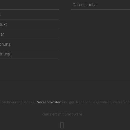
Datenschutz
ht
dukt
lar
odnung
rdnung
zl. Mehrwertsteuer zzgl.
Versandkosten
und ggf. Nachnahmegebühren, wenn nicht
Realisiert mit Shopware