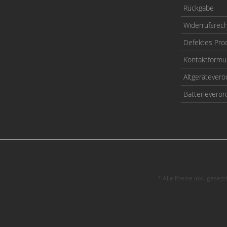
Rückgabe
Widerrufsrec
Defektes Pro
Kontaktformu
Altgerätever
Batterievero
* Alle Preise inkl. geset