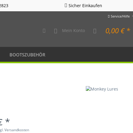
2823
Sicher Einkaufen
Service/Hilfe
0,00 € *
Mein Konto
BOOTSZUBEHÖR
€ *
gl. Versandkosten