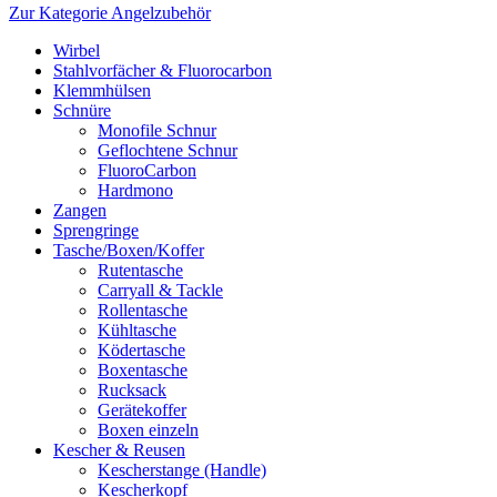
Zur Kategorie Angelzubehör
Wirbel
Stahlvorfächer & Fluorocarbon
Klemmhülsen
Schnüre
Monofile Schnur
Geflochtene Schnur
FluoroCarbon
Hardmono
Zangen
Sprengringe
Tasche/Boxen/Koffer
Rutentasche
Carryall & Tackle
Rollentasche
Kühltasche
Ködertasche
Boxentasche
Rucksack
Gerätekoffer
Boxen einzeln
Kescher & Reusen
Kescherstange (Handle)
Kescherkopf