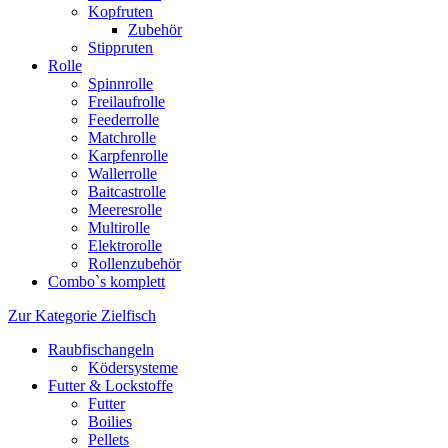
Kopfruten
Zubehör
Stippruten
Rolle
Spinnrolle
Freilaufrolle
Feederrolle
Matchrolle
Karpfenrolle
Wallerrolle
Baitcastrolle
Meeresrolle
Multirolle
Elektrorolle
Rollenzubehör
Combo`s komplett
Zur Kategorie Zielfisch
Raubfischangeln
Ködersysteme
Futter & Lockstoffe
Futter
Boilies
Pellets