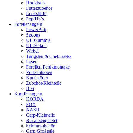
Hookbaits
Futterzubehör
Lockstoffe
Pop Up´s
Forellenangeln
PowerBait
Spoons
UL-Gummis
UL-Haken
Wirbel
Tungsten & Cheburaska
Posen
Forellen Fertigmontage
Vorfachhaken
Kunstköder
Zubehör/Kleinteile
Blei
Karpfenangeln
KORDA
FOX
NASH
Carp-Kleinteile
Bissanzeiger-Set
Schnurzubehör
Carp-Großteile