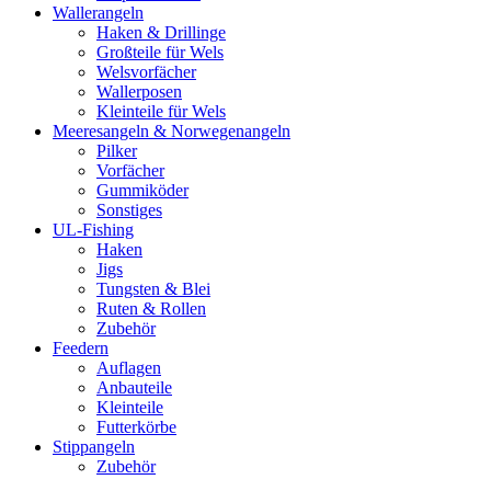
Wallerangeln
Haken & Drillinge
Großteile für Wels
Welsvorfächer
Wallerposen
Kleinteile für Wels
Meeresangeln & Norwegenangeln
Pilker
Vorfächer
Gummiköder
Sonstiges
UL-Fishing
Haken
Jigs
Tungsten & Blei
Ruten & Rollen
Zubehör
Feedern
Auflagen
Anbauteile
Kleinteile
Futterkörbe
Stippangeln
Zubehör