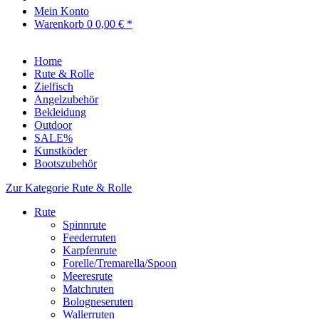
Mein Konto
Warenkorb
0
0,00 € *
Home
Rute & Rolle
Zielfisch
Angelzubehör
Bekleidung
Outdoor
SALE%
Kunstköder
Bootszubehör
Zur Kategorie Rute & Rolle
Rute
Spinnrute
Feederruten
Karpfenrute
Forelle/Tremarella/Spoon
Meeresrute
Matchruten
Bologneseruten
Wallerruten