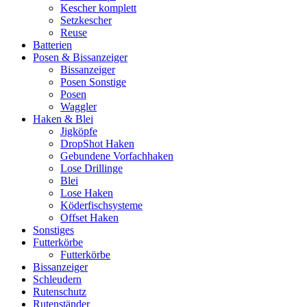
Kescher komplett
Setzkescher
Reuse
Batterien
Posen & Bissanzeiger
Bissanzeiger
Posen Sonstige
Posen
Waggler
Haken & Blei
Jigköpfe
DropShot Haken
Gebundene Vorfachhaken
Lose Drillinge
Blei
Lose Haken
Köderfischsysteme
Offset Haken
Sonstiges
Futterkörbe
Futterkörbe
Bissanzeiger
Schleudern
Rutenschutz
Rutenständer