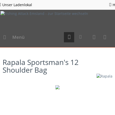
l
Hotline 05963 - 98
Menü
Rapala Sportsman's 12
Shoulder Bag