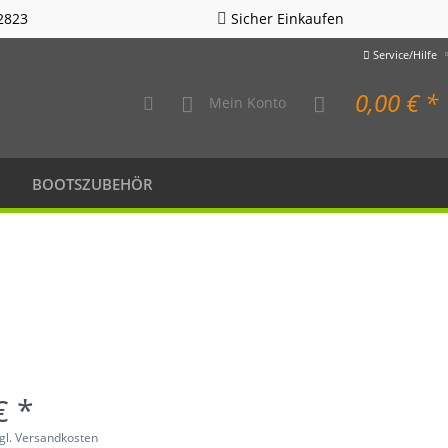
2823
Sicher Einkaufen
Service/Hilfe
0,00 € *
Mein Konto
BOOTSZUBEHÖR
€ *
gl. Versandkosten