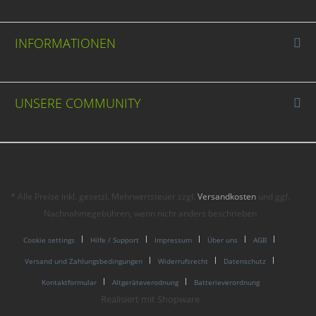
INFORMATIONEN
UNSERE COMMUNITY
* Alle Preise inkl. gesetzl. Mehrwertsteuer zzgl.
Versandkosten
und ggf.
Nachnahmegebühren, wenn nicht anders beschrieben
Cookie settings
Hilfe / Support
Impressum
Über uns
AGB
Versand und Zahlungsbedingungen
Widerrufsrecht
Datenschutz
Kontaktformular
Altgeräteverodnung
Batterieverordnung
Realisiert mit Shopware