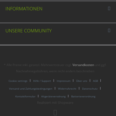
INFORMATIONEN
UNSERE COMMUNITY
* Alle Preise inkl. gesetzl. Mehrwertsteuer zzgl.
Versandkosten
und ggf.
Nachnahmegebühren, wenn nicht anders beschrieben
Cookie settings
Hilfe / Support
Impressum
Über uns
AGB
Versand und Zahlungsbedingungen
Widerrufsrecht
Datenschutz
Kontaktformular
Altgeräteverodnung
Batterieverordnung
Realisiert mit Shopware