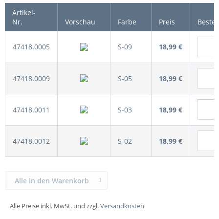
Artikel-
Nr.
Vorschau
Farbe
Preis
Beste
47418.0005
S-09
18,99 €
47418.0009
S-05
18,99 €
47418.0011
S-03
18,99 €
47418.0012
S-02
18,99 €
Alle in den Warenkorb
Alle Preise inkl. MwSt. und zzgl.
Versandkosten