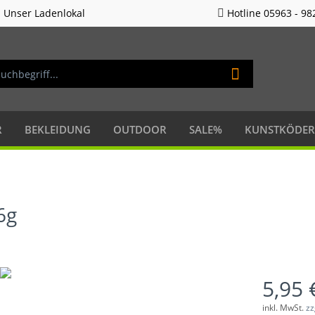
Unser Ladenlokal
Hotline 05963 - 98
R
BEKLEIDUNG
OUTDOOR
SALE%
KUNSTKÖDER
6g
5,95 
inkl. MwSt.
zz