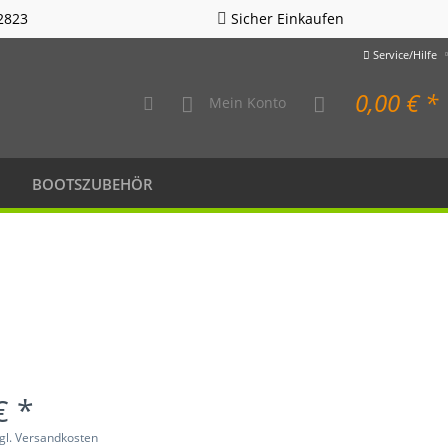
2823
Sicher Einkaufen
Service/Hilfe
0,00 € *
Mein Konto
BOOTSZUBEHÖR
€ *
gl. Versandkosten