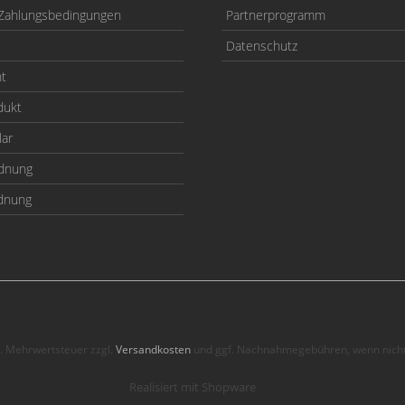
Zahlungsbedingungen
Partnerprogramm
Datenschutz
ht
dukt
lar
odnung
rdnung
zl. Mehrwertsteuer zzgl.
Versandkosten
und ggf. Nachnahmegebühren, wenn nicht
Realisiert mit Shopware