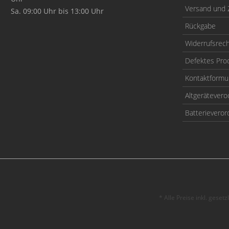
Versand und 
Sa. 09:00 Uhr bis 13:00 Uhr
Rückgabe
Widerrufsrec
Defektes Pro
Kontaktformu
Altgerätever
Batterievero
* Alle Preise inkl. geset