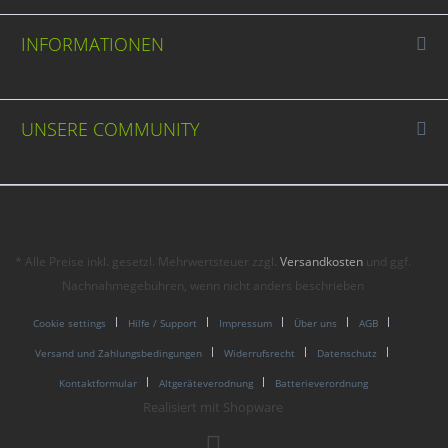
INFORMATIONEN
UNSERE COMMUNITY
* Alle Preise inkl. gesetzl. Mehrwertsteuer zzgl.
Versandkosten
und ggf.
Nachnahmegebühren, wenn nicht anders beschrieben
Cookie settings
Hilfe / Support
Impressum
Über uns
AGB
Versand und Zahlungsbedingungen
Widerrufsrecht
Datenschutz
Kontaktformular
Altgeräteverodnung
Batterieverordnung
Realisiert mit Shopware