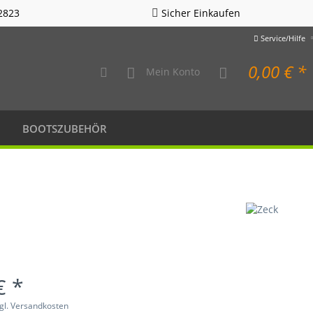
2823
Sicher Einkaufen
Service/Hilfe
0,00 € *
Mein Konto
BOOTSZUBEHÖR
€ *
gl. Versandkosten