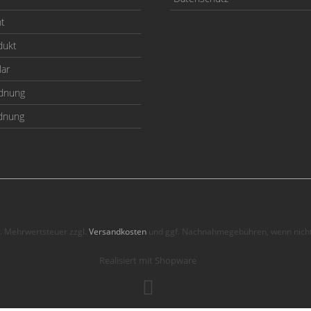
ht
dukt
lar
odnung
rdnung
zl. Mehrwertsteuer zzgl.
Versandkosten
und ggf. Nachnahmegebühren, wenn nicht
Realisiert mit Shopware