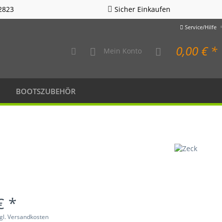
2823
Sicher Einkaufen
Service/Hilfe
0,00 € *
Mein Konto
BOOTSZUBEHÖR
€ *
gl. Versandkosten