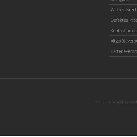
Widerrufsrec
Defektes Pro
Kontaktformu
Altgerätever
Batterievero
* Alle Preise inkl. geset