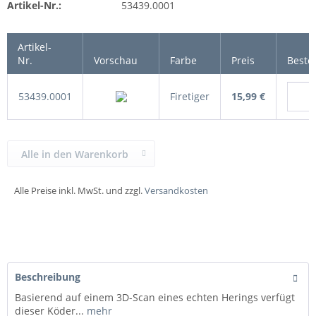
Artikel-Nr.:
53439.0001
Artikel-
Nr.
Vorschau
Farbe
Preis
Beste
53439.0001
Firetiger
15,99 €
Alle in den Warenkorb
Alle Preise inkl. MwSt. und zzgl.
Versandkosten
Beschreibung
Basierend auf einem 3D-Scan eines echten Herings verfügt
dieser Köder...
mehr