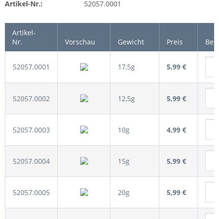
Artikel-Nr.:
52057.0001
Artikel-
Nr.
Vorschau
Gewicht
Preis
Bes
52057.0001
17,5g
5,99 €
52057.0002
12,5g
5,99 €
52057.0003
10g
4,99 €
52057.0004
15g
5,99 €
52057.0005
20g
5,99 €