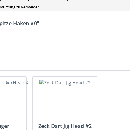
chmutzung zu vermeiden.
Spitze Haken #0"
nger
Zeck Dart Jig Head #2