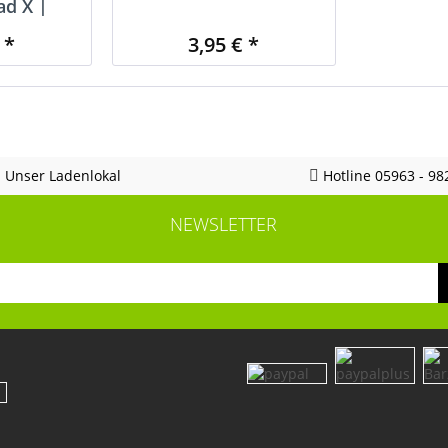
d X |
4/0 11g
 *
3,95 € *
Unser Ladenlokal
Hotline 05963 - 98
NEWSLETTER