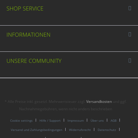
SHOP SERVICE
INFORMATIONEN
UNSERE COMMUNITY
* Alle Preise inkl. gesetzl. Mehrwertsteuer zzgl.
Versandkosten
und ggf.
Nachnahmegebühren, wenn nicht anders beschrieben
Cookie settings
Hilfe / Support
Impressum
Über uns
AGB
Versand und Zahlungsbedingungen
Widerrufsrecht
Datenschutz