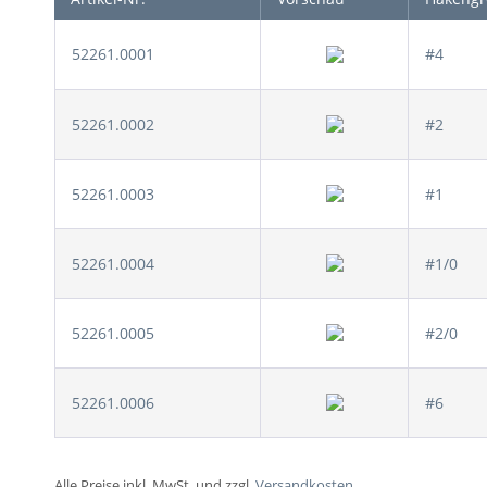
52261.0001
#4
52261.0002
#2
52261.0003
#1
52261.0004
#1/0
52261.0005
#2/0
52261.0006
#6
Alle Preise inkl. MwSt. und zzgl.
Versandkosten