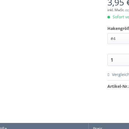
3,95 
inkl. MwSt.
zz
Sofort ve
Hakengröß
Vergleic
Artikel-Nr.
öße
Preis