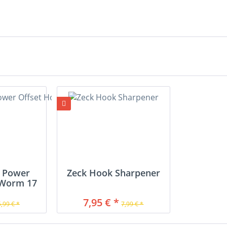
 Power
Zeck Hook Sharpener
 Worm 17
7,95 € *
5,99 € *
7,99 € *