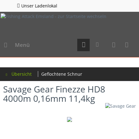
adenlokal
Hotline 05
Menü
Übersicht
Geflochtene Schnur
Savage Gear Finezze HD8
4000m 0,16mm 11,4kg