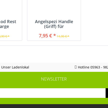
Rod Rest
Angelspezi Handle
large
(Griff) für
Futterschaufel...
7,95 € *
3,99 € *
11,95 € *
Unser Ladenlokal
Hotline 05963 - 98
NEWSLETTER