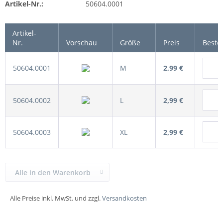
Artikel-Nr.:
50604.0001
Artikel-
Nr.
Vorschau
Größe
Preis
Beste
50604.0001
M
2,99 €
50604.0002
L
2,99 €
50604.0003
XL
2,99 €
Alle in den Warenkorb
Alle Preise inkl. MwSt. und zzgl.
Versandkosten