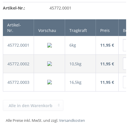
Artikel-Nr.:
45772.0001
Artikel-
Nr.
Vorschau
Tragkraft
Preis
Be
45772.0001
6kg
11,95 €
45772.0002
10,5kg
11,95 €
45772.0003
16,5kg
11,95 €
Alle in den Warenkorb
Alle Preise inkl. MwSt. und zzgl.
Versandkosten