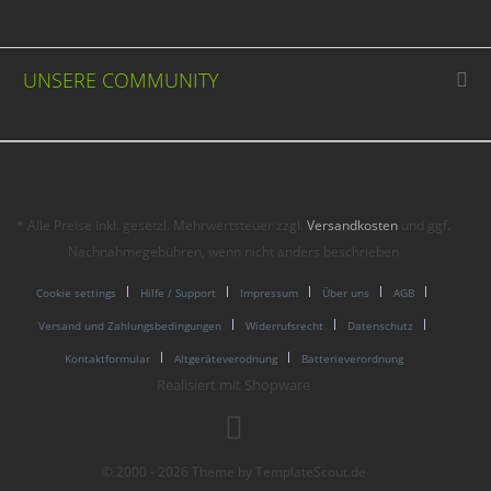
UNSERE COMMUNITY
* Alle Preise inkl. gesetzl. Mehrwertsteuer zzgl.
Versandkosten
und ggf.
Nachnahmegebühren, wenn nicht anders beschrieben
Cookie settings
Hilfe / Support
Impressum
Über uns
AGB
Versand und Zahlungsbedingungen
Widerrufsrecht
Datenschutz
Kontaktformular
Altgeräteverodnung
Batterieverordnung
Realisiert mit Shopware
© 2000 - 2026 Theme by TemplateScout.de