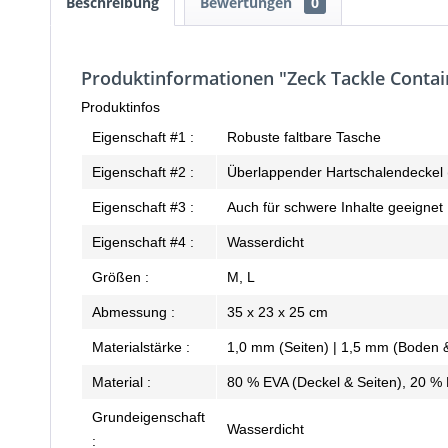
Beschreibung
Bewertungen
0
Produktinformationen "Zeck Tackle Contai
Produktinfos
Eigenschaft #1 :
Robuste faltbare Tasche
Eigenschaft #2 :
Überlappender Hartschalendeckel 
Eigenschaft #3 :
Auch für schwere Inhalte geeignet
Eigenschaft #4 :
Wasserdicht
Größen :
M, L
Abmessung :
35 x 23 x 25 cm
Materialstärke :
1,0 mm (Seiten) | 1,5 mm (Boden &
Material :
80 % EVA (Deckel & Seiten), 20 % 
Grundeigenschaft
Wasserdicht
: