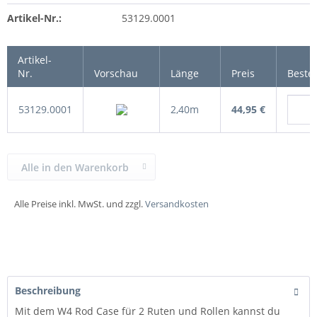
Artikel-Nr.:
53129.0001
Artikel-
Nr.
Vorschau
Länge
Preis
Beste
53129.0001
2,40m
44,95 €
Alle in den Warenkorb
Alle Preise inkl. MwSt. und zzgl.
Versandkosten
Beschreibung
Mit dem W4 Rod Case für 2 Ruten und Rollen kannst du