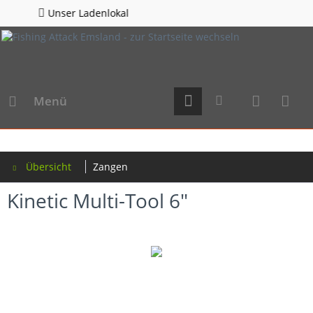
adenlokal
Hotline 05
Menü
Übersicht
Zangen
Kinetic Multi-Tool 6"