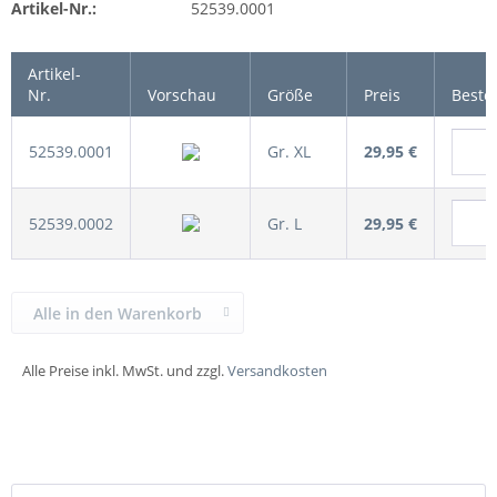
Artikel-Nr.:
52539.0001
Artikel-
Nr.
Vorschau
Größe
Preis
Beste
52539.0001
Gr. XL
29,95 €
52539.0002
Gr. L
29,95 €
Alle in den Warenkorb
Alle Preise inkl. MwSt. und zzgl.
Versandkosten