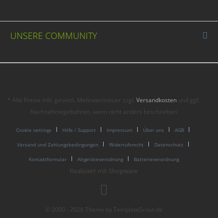
UNSERE COMMUNITY
* Alle Preise inkl. gesetzl. Mehrwertsteuer zzgl.
Versandkosten
und ggf.
Nachnahmegebühren, wenn nicht anders beschrieben
Cookie settings
Hilfe / Support
Impressum
Über uns
AGB
Versand und Zahlungsbedingungen
Widerrufsrecht
Datenschutz
Kontaktformular
Altgeräteverodnung
Batterieverordnung
Realisiert mit Shopware
© 2000 - 2026 Theme by TemplateScout.de