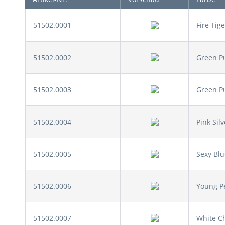
51502.0001
Fire Tige
51502.0002
Green P
51502.0003
Green P
51502.0004
Pink Silv
51502.0005
Sexy Bl
51502.0006
Young P
51502.0007
White C