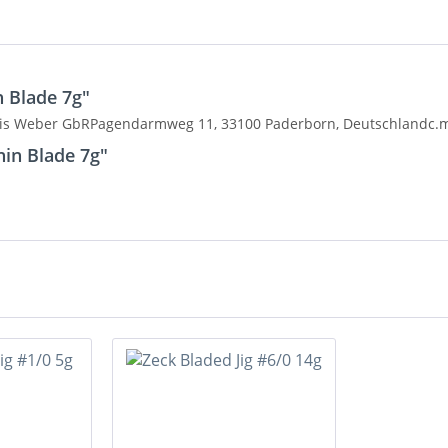
 Blade 7g"
Luis Weber GbRPagendarmweg 11, 33100 Paderborn, Deutschlandc.me
hin Blade 7g"