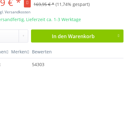
9 € *
169,95 € *
(11,74% gespart)
gl. Versandkosten
rsandfertig, Lieferzeit ca. 1-3 Werktage
In den
Warenkorb
hen
Merken
Bewerten
:
54303