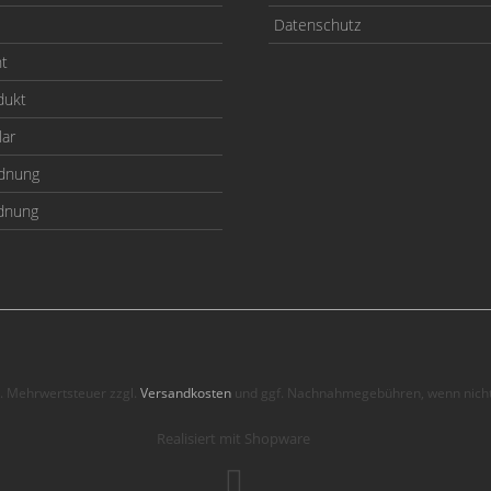
Datenschutz
ht
dukt
lar
odnung
rdnung
zl. Mehrwertsteuer zzgl.
Versandkosten
und ggf. Nachnahmegebühren, wenn nicht
Realisiert mit Shopware