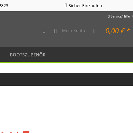
2823
Sicher Einkaufen
Service/Hilfe
0,00 € *
Mein Konto
R
BOOTSZUBEHÖR