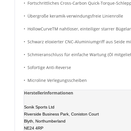
• Fortschrittliches Cross-Carbon Quick-Torque-Schle
• Übergroße keramik-verwindungsfreie Linienrolle
• HollowCurveTM nahtloser, einteiliger starrer Bügela
• Schwarz eloxierter CNC-Aluminiumgriff aus Seide mit
• Schmieranschluss für einfache Wartung (Öl mitgelief
• Sofortige Anti-Reverse
• Microline Verlegungsscheiben
Herstellerinformationen
Sonik Sports Ltd
Riverside Business Park, Coniston Court
Blyth, Northumberland
NE24 4RP