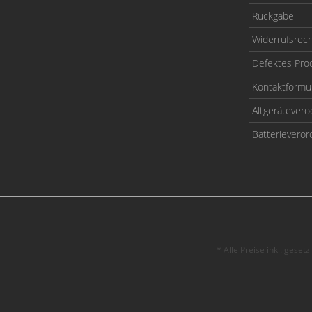
Rückgabe
Widerrufsrec
Defektes Pro
Kontaktformu
Altgerätever
Batterievero
* Alle Preise inkl. geset