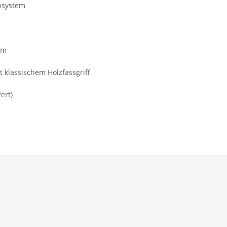
ppsystem
rm
 klassischem Holzfassgriff
ert)