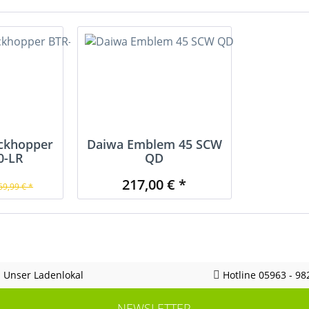
ckhopper
Daiwa Emblem 45 SCW
0-LR
QD
217,00 € *
69,99 € *
Unser Ladenlokal
Hotline 05963 - 98
NEWSLETTER