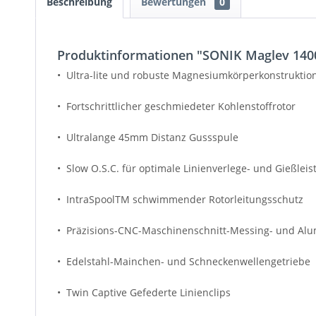
Beschreibung
Bewertungen
0
Produktinformationen "SONIK Maglev 140
• Ultra-lite und robuste Magnesiumkörperkonstruktio
• Fortschrittlicher geschmiedeter Kohlenstoffrotor
• Ultralange 45mm Distanz Gussspule
• Slow O.S.C. für optimale Linienverlege- und Gießleis
• IntraSpoolTM schwimmender Rotorleitungsschutz
• Präzisions-CNC-Maschinenschnitt-Messing- und A
• Edelstahl-Mainchen- und Schneckenwellengetriebe
• Twin Captive Gefederte Linienclips