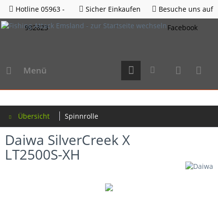
Hotline 05963 -
Sicher Einkaufen
Besuche uns auf
982823
Facebook
Menü
Übersicht
Spinnrolle
Daiwa SilverCreek X
LT2500S-XH