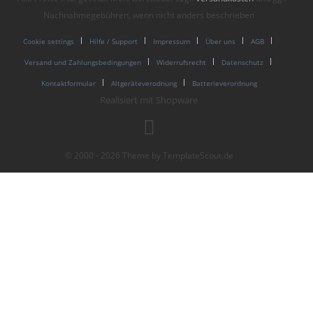
Nachnahmegebühren, wenn nicht anders beschrieben
Cookie settings
Hilfe / Support
Impressum
Über uns
AGB
Versand und Zahlungsbedingungen
Widerrufsrecht
Datenschutz
Kontaktformular
Altgeräteverodnung
Batterieverordnung
Realisiert mit Shopware
© 2000 - 2026 Theme by TemplateScout.de