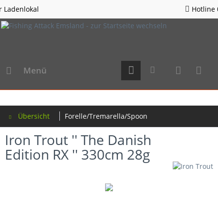
Hotline 05963 - 982823
Menü
Übersicht
Forelle/Tremarella/Spoon
Iron Trout '' The Danish
Edition RX '' 330cm 28g