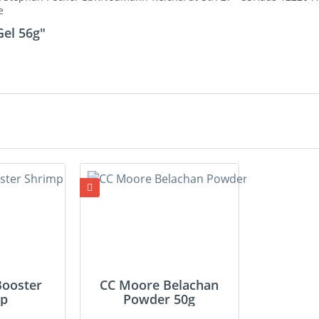
e
Gel 56g"
 Booster
CC Moore Belachan
mp
Powder 50g