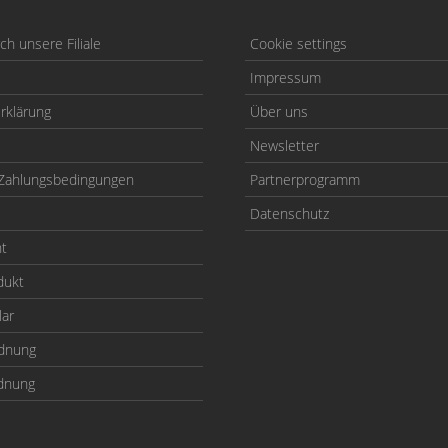
h unsere Filiale
Cookie settings
Impressum
rklärung
Über uns
Newsletter
Zahlungsbedingungen
Partnerprogramm
Datenschutz
ht
dukt
lar
odnung
rdnung