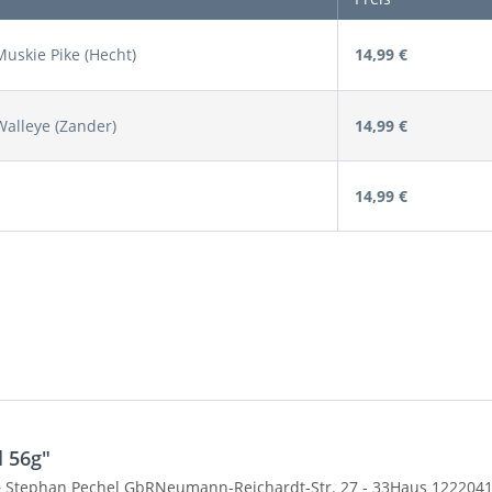
uskie Pike (Hecht)
14,99 €
alleye (Zander)
14,99 €
14,99 €
l 56g"
 Stephan Pechel GbRNeumann-Reichardt-Str. 27 - 33Haus 1222041 H