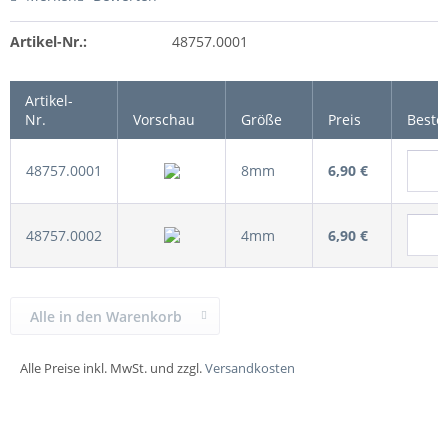
Artikel-Nr.:
48757.0001
Artikel-
Nr.
Vorschau
Größe
Preis
Beste
48757.0001
8mm
6,90 €
48757.0002
4mm
6,90 €
Alle in den Warenkorb
Alle Preise inkl. MwSt. und zzgl.
Versandkosten