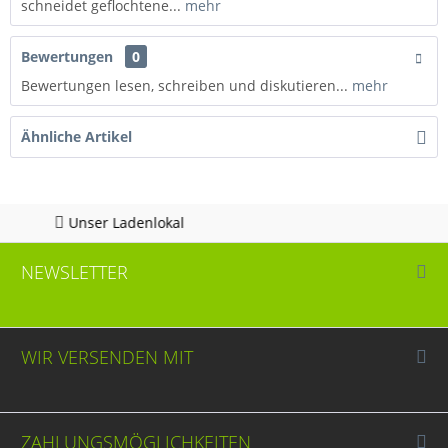
schneidet geflochtene...
mehr
Bewertungen
0
Bewertungen lesen, schreiben und diskutieren...
mehr
Ähnliche Artikel
adenlokal
Hotline 05
NEWSLETTER
WIR VERSENDEN MIT
ZAHLUNGSMÖGLICHKEITEN