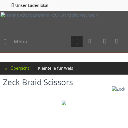
enlokal
Hotline 0596
Menü
Übersicht
Kleinteile für Wels
Zeck Braid Scissors