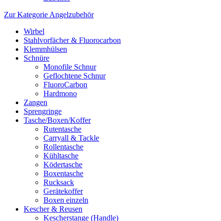
Zur Kategorie Angelzubehör
Wirbel
Stahlvorfächer & Fluorocarbon
Klemmhülsen
Schnüre
Monofile Schnur
Geflochtene Schnur
FluoroCarbon
Hardmono
Zangen
Sprengringe
Tasche/Boxen/Koffer
Rutentasche
Carryall & Tackle
Rollentasche
Kühltasche
Ködertasche
Boxentasche
Rucksack
Gerätekoffer
Boxen einzeln
Kescher & Reusen
Kescherstange (Handle)