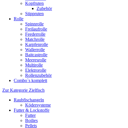
Kopfruten
Zubehör
Stippruten
Rolle
Spinnrolle
Freilaufrolle
Feederrolle
Matchrolle
Karpfenrolle
Wallerrolle
Baitcastrolle
Meeresrolle
Multirolle
Elektrorolle
Rollenzubehör
Combo`s komplett
Zur Kategorie Zielfisch
Raubfischangeln
Ködersysteme
Futter & Lockstoffe
Futter
Boilies
Pellets