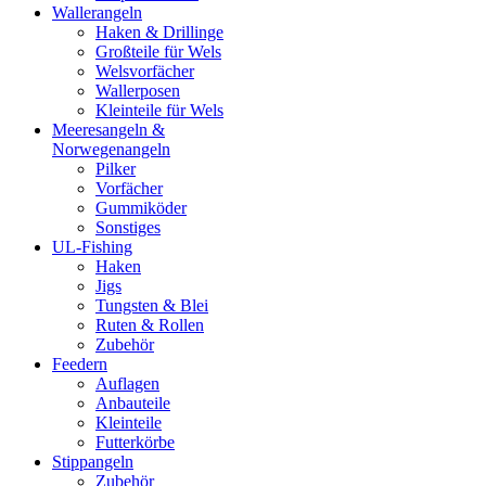
Wallerangeln
Haken & Drillinge
Großteile für Wels
Welsvorfächer
Wallerposen
Kleinteile für Wels
Meeresangeln &
Norwegenangeln
Pilker
Vorfächer
Gummiköder
Sonstiges
UL-Fishing
Haken
Jigs
Tungsten & Blei
Ruten & Rollen
Zubehör
Feedern
Auflagen
Anbauteile
Kleinteile
Futterkörbe
Stippangeln
Zubehör