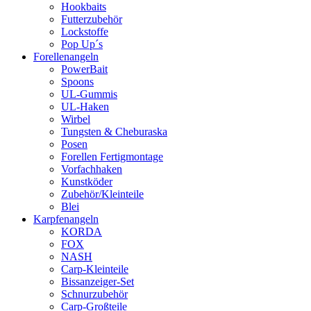
Hookbaits
Futterzubehör
Lockstoffe
Pop Up´s
Forellenangeln
PowerBait
Spoons
UL-Gummis
UL-Haken
Wirbel
Tungsten & Cheburaska
Posen
Forellen Fertigmontage
Vorfachhaken
Kunstköder
Zubehör/Kleinteile
Blei
Karpfenangeln
KORDA
FOX
NASH
Carp-Kleinteile
Bissanzeiger-Set
Schnurzubehör
Carp-Großteile