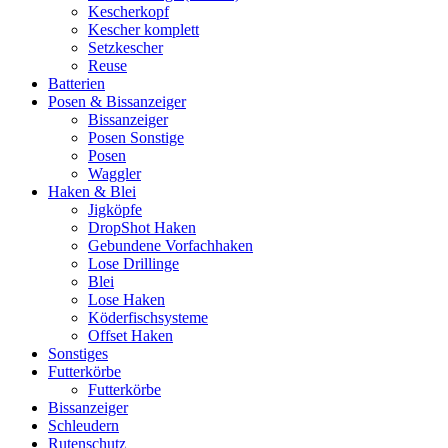
Kescherkopf
Kescher komplett
Setzkescher
Reuse
Batterien
Posen & Bissanzeiger
Bissanzeiger
Posen Sonstige
Posen
Waggler
Haken & Blei
Jigköpfe
DropShot Haken
Gebundene Vorfachhaken
Lose Drillinge
Blei
Lose Haken
Köderfischsysteme
Offset Haken
Sonstiges
Futterkörbe
Futterkörbe
Bissanzeiger
Schleudern
Rutenschutz