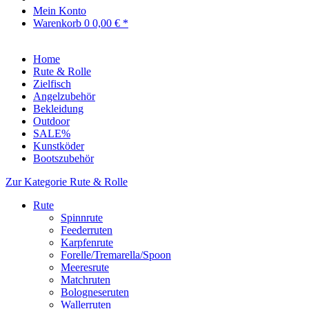
Mein Konto
Warenkorb
0
0,00 € *
Home
Rute & Rolle
Zielfisch
Angelzubehör
Bekleidung
Outdoor
SALE%
Kunstköder
Bootszubehör
Zur Kategorie Rute & Rolle
Rute
Spinnrute
Feederruten
Karpfenrute
Forelle/Tremarella/Spoon
Meeresrute
Matchruten
Bologneseruten
Wallerruten