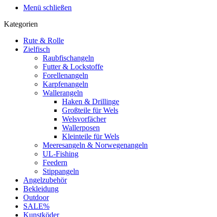
Menü schließen
Kategorien
Rute & Rolle
Zielfisch
Raubfischangeln
Futter & Lockstoffe
Forellenangeln
Karpfenangeln
Wallerangeln
Haken & Drillinge
Großteile für Wels
Welsvorfächer
Wallerposen
Kleinteile für Wels
Meeresangeln & Norwegenangeln
UL-Fishing
Feedern
Stippangeln
Angelzubehör
Bekleidung
Outdoor
SALE%
Kunstköder