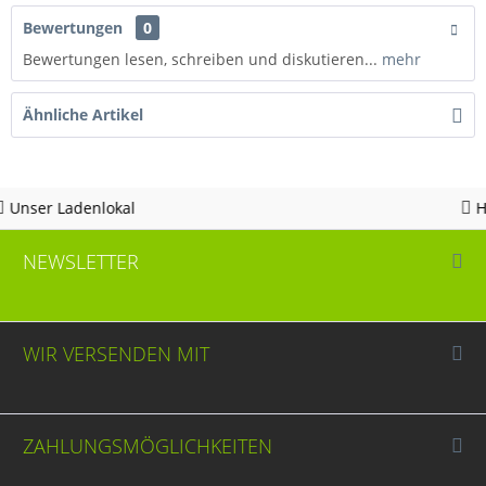
Bewertungen
0
Bewertungen lesen, schreiben und diskutieren...
mehr
Ähnliche Artikel
l
Hotline 05963 - 98
NEWSLETTER
WIR VERSENDEN MIT
ZAHLUNGSMÖGLICHKEITEN