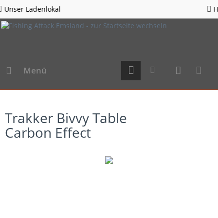
l
Hotline 05963 - 98
Menü
Trakker Bivvy Table
Carbon Effect