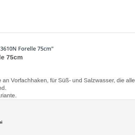
3610N Forelle 75cm"
le 75cm
e an Vorfachhaken, für Süß- und Salzwasser, die all
nd.
riante.
hi