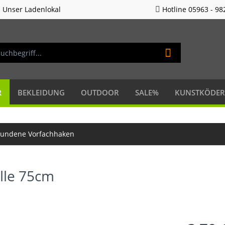
Unser Ladenlokal
Hotline 05963 - 98
R
BEKLEIDUNG
OUTDOOR
SALE%
KUNSTKÖDER
undene Vorfachhaken
lle 75cm