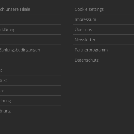
h unsere Filiale
Cookie settings
Impressum
rklärung
Über uns
Newsletter
Zahlungsbedingungen
Partnerprogramm
Datenschutz
ht
dukt
lar
odnung
rdnung