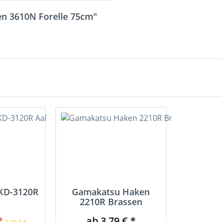
n 3610N Forelle 75cm"
KD-3120R
Gamakatsu Haken
2210R Brassen
*
ab 3,79 € *