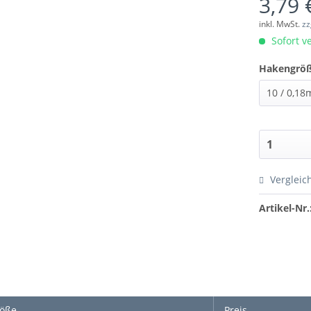
3,79 
inkl. MwSt.
zz
Sofort ve
Hakengröß
Vergleic
Artikel-Nr.
öße
Preis