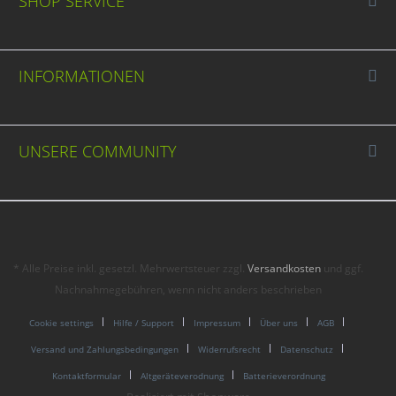
SHOP SERVICE
INFORMATIONEN
UNSERE COMMUNITY
* Alle Preise inkl. gesetzl. Mehrwertsteuer zzgl.
Versandkosten
und ggf.
Nachnahmegebühren, wenn nicht anders beschrieben
Cookie settings
Hilfe / Support
Impressum
Über uns
AGB
Versand und Zahlungsbedingungen
Widerrufsrecht
Datenschutz
Kontaktformular
Altgeräteverodnung
Batterieverordnung