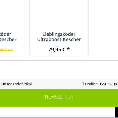
köder
Lieblingsköder
Kescher
Ultraboost Kescher
nd
Zander
79,95 € *
89,99 € *
Unser Ladenlokal
Hotline 05963 - 98
NEWSLETTER