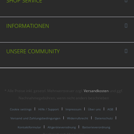
SHOP SERVICE
INFORMATIONEN
UNSERE COMMUNITY
* Alle Preise inkl. gesetzl. Mehrwertsteuer zzgl.
Versandkosten
und ggf.
Nachnahmegebühren, wenn nicht anders beschrieben
Cookie settings
Hilfe / Support
Impressum
Über uns
AGB
Versand und Zahlungsbedingungen
Widerrufsrecht
Datenschutz
Kontaktformular
Altgeräteverodnung
Batterieverordnung