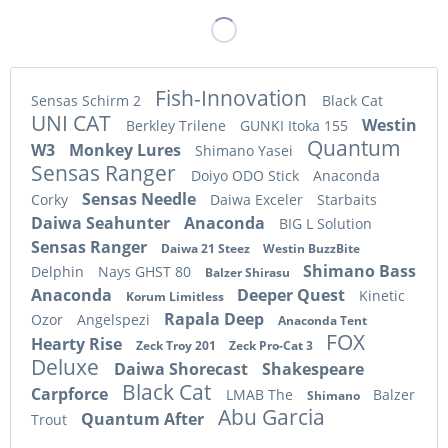
Fish-Innovation
Sensas Schirm 2
Black Cat
UNI CAT
Westin
Berkley Trilene
GUNKI Itoka 155
Quantum
W3
Monkey Lures
Shimano Yasei
Sensas Ranger
Doiyo ODO Stick
Anaconda
Sensas Needle
Corky
Daiwa Exceler
Starbaits
Daiwa Seahunter
Anaconda
BIG L Solution
Sensas Ranger
Daiwa 21 Steez
Westin BuzzBite
Shimano Bass
Delphin
Nays GHST 80
Balzer Shirasu
Anaconda
Deeper Quest
Kinetic
Korum Limitless
Rapala Deep
Ozor
Angelspezi
Anaconda Tent
FOX
Hearty Rise
Zeck Troy 201
Zeck Pro-Cat 3
Deluxe
Daiwa Shorecast
Shakespeare
Black Cat
Carpforce
LMAB The
Balzer
Shimano
Abu Garcia
Quantum After
Trout