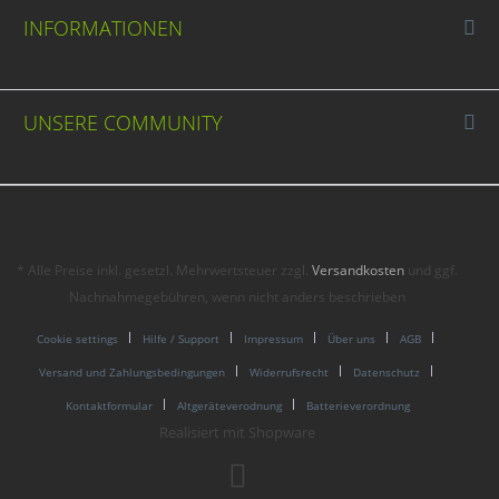
INFORMATIONEN
UNSERE COMMUNITY
* Alle Preise inkl. gesetzl. Mehrwertsteuer zzgl.
Versandkosten
und ggf.
Nachnahmegebühren, wenn nicht anders beschrieben
Cookie settings
Hilfe / Support
Impressum
Über uns
AGB
Versand und Zahlungsbedingungen
Widerrufsrecht
Datenschutz
Kontaktformular
Altgeräteverodnung
Batterieverordnung
Realisiert mit Shopware