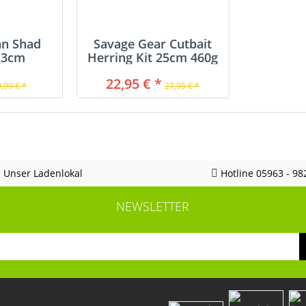
an Shad
Savage Gear Cutbait
23cm
Herring Kit 25cm 460g
22,95 € *
9,99 € *
27,95 € *
Unser Ladenlokal
Hotline 05963 - 98
NEWSLETTER