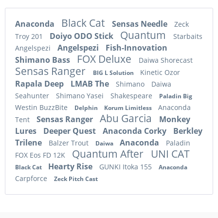
Black Cat
Anaconda
Sensas Needle
Zeck
Quantum
Doiyo ODO Stick
Troy 201
Starbaits
Angelspezi
Fish-Innovation
Angelspezi
FOX Deluxe
Shimano Bass
Daiwa Shorecast
Sensas Ranger
Kinetic Ozor
BIG L Solution
Rapala Deep
LMAB The
Shimano
Daiwa
Seahunter
Shimano Yasei
Shakespeare
Paladin Big
Westin BuzzBite
Anaconda
Delphin
Korum Limitless
Abu Garcia
Sensas Ranger
Monkey
Tent
Lures
Deeper Quest
Anaconda Corky
Berkley
Trilene
Anaconda
Balzer Trout
Paladin
Daiwa
Quantum After
UNI CAT
FOX Eos FD 12K
Hearty Rise
GUNKI Itoka 155
Black Cat
Anaconda
Carpforce
Zeck Pitch Cast