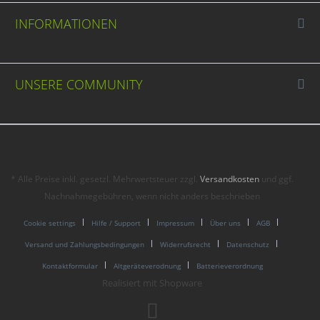
INFORMATIONEN
UNSERE COMMUNITY
* Alle Preise inkl. gesetzl. Mehrwertsteuer zzgl.
Versandkosten
und ggf.
Nachnahmegebühren, wenn nicht anders beschrieben
Cookie settings
Hilfe / Support
Impressum
Über uns
AGB
Versand und Zahlungsbedingungen
Widerrufsrecht
Datenschutz
Kontaktformular
Altgeräteverodnung
Batterieverordnung
Realisiert mit Shopware