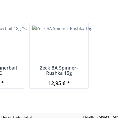
nnerbait
Zeck BA Spinner-
O
Rushka 15g
 *
12,95 € *
Unser Ladenlokal
Hotline 05963 - 98