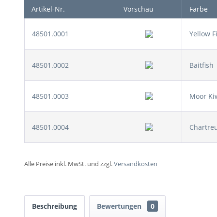
Artikel-Nr.
Vorschau
Farbe
48501.0001
Yellow F
48501.0002
Baitfish
48501.0003
Moor Ki
48501.0004
Chartreu
Alle Preise inkl. MwSt. und zzgl.
Versandkosten
Beschreibung
Bewertungen
0