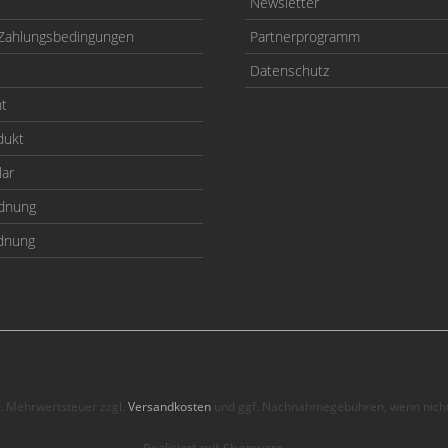
Newsletter
Zahlungsbedingungen
Partnerprogramm
Datenschutz
ht
dukt
lar
odnung
rdnung
zl. Mehrwertsteuer zzgl.
Versandkosten
und ggf. Nachnahmegebühren, wenn nicht
Realisiert mit Shopware