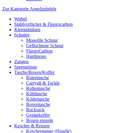
Zur Kategorie Angelzubehör
Wirbel
Stahlvorfächer & Fluorocarbon
Klemmhülsen
Schnüre
Monofile Schnur
Geflochtene Schnur
FluoroCarbon
Hardmono
Zangen
Sprengringe
Tasche/Boxen/Koffer
Rutentasche
Carryall & Tackle
Rollentasche
Kühltasche
Ködertasche
Boxentasche
Rucksack
Gerätekoffer
Boxen einzeln
Kescher & Reusen
Kescherstange (Handle)