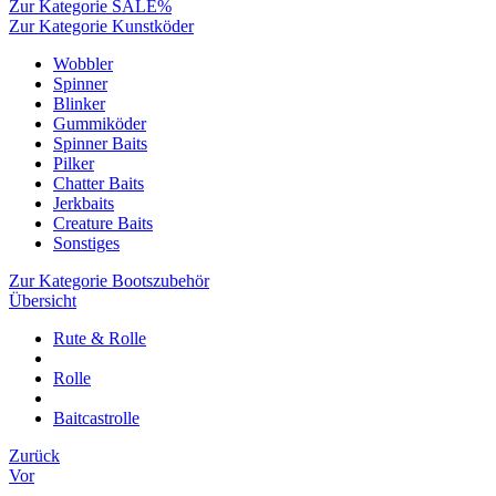
Zur Kategorie SALE%
Zur Kategorie Kunstköder
Wobbler
Spinner
Blinker
Gummiköder
Spinner Baits
Pilker
Chatter Baits
Jerkbaits
Creature Baits
Sonstiges
Zur Kategorie Bootszubehör
Übersicht
Rute & Rolle
Rolle
Baitcastrolle
Zurück
Vor