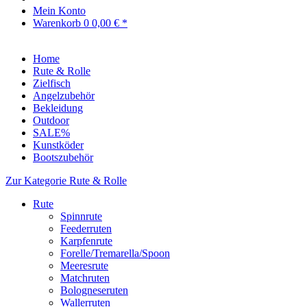
Mein Konto
Warenkorb
0
0,00 € *
Home
Rute & Rolle
Zielfisch
Angelzubehör
Bekleidung
Outdoor
SALE%
Kunstköder
Bootszubehör
Zur Kategorie Rute & Rolle
Rute
Spinnrute
Feederruten
Karpfenrute
Forelle/Tremarella/Spoon
Meeresrute
Matchruten
Bologneseruten
Wallerruten