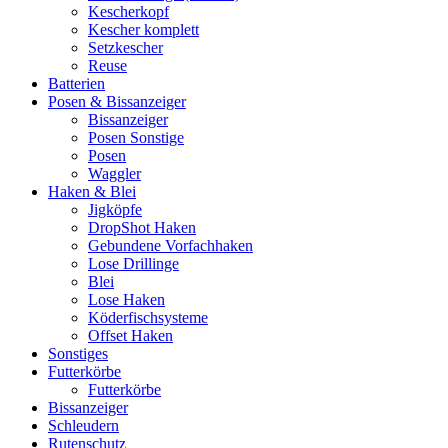
Kescherkopf
Kescher komplett
Setzkescher
Reuse
Batterien
Posen & Bissanzeiger
Bissanzeiger
Posen Sonstige
Posen
Waggler
Haken & Blei
Jigköpfe
DropShot Haken
Gebundene Vorfachhaken
Lose Drillinge
Blei
Lose Haken
Köderfischsysteme
Offset Haken
Sonstiges
Futterkörbe
Futterkörbe
Bissanzeiger
Schleudern
Rutenschutz