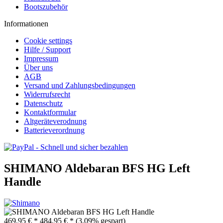
Bootszubehör
Informationen
Cookie settings
Hilfe / Support
Impressum
Über uns
AGB
Versand und Zahlungsbedingungen
Widerrufsrecht
Datenschutz
Kontaktformular
Altgeräteverodnung
Batterieverordnung
SHIMANO Aldebaran BFS HG Left
Handle
469,95 € *
484,95 € *
(3,09% gespart)