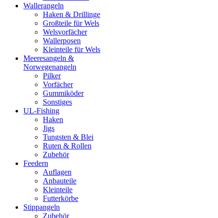
Wallerangeln
Haken & Drillinge
Großteile für Wels
Welsvorfächer
Wallerposen
Kleinteile für Wels
Meeresangeln &
Norwegenangeln
Pilker
Vorfächer
Gummiköder
Sonstiges
UL-Fishing
Haken
Jigs
Tungsten & Blei
Ruten & Rollen
Zubehör
Feedern
Auflagen
Anbauteile
Kleinteile
Futterkörbe
Stippangeln
Zubehör