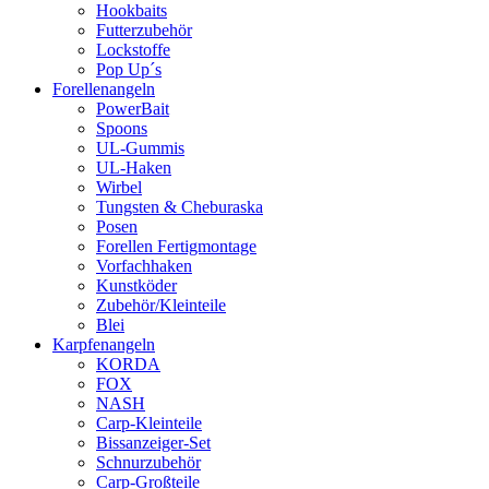
Hookbaits
Futterzubehör
Lockstoffe
Pop Up´s
Forellenangeln
PowerBait
Spoons
UL-Gummis
UL-Haken
Wirbel
Tungsten & Cheburaska
Posen
Forellen Fertigmontage
Vorfachhaken
Kunstköder
Zubehör/Kleinteile
Blei
Karpfenangeln
KORDA
FOX
NASH
Carp-Kleinteile
Bissanzeiger-Set
Schnurzubehör
Carp-Großteile