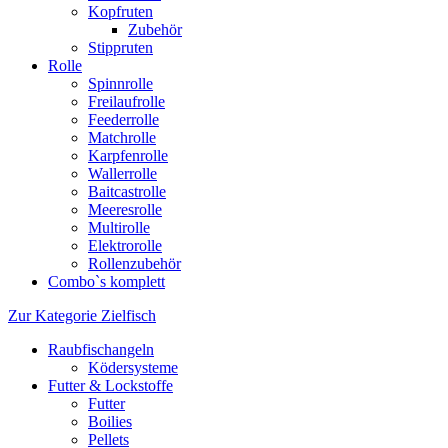
Kopfruten
Zubehör
Stippruten
Rolle
Spinnrolle
Freilaufrolle
Feederrolle
Matchrolle
Karpfenrolle
Wallerrolle
Baitcastrolle
Meeresrolle
Multirolle
Elektrorolle
Rollenzubehör
Combo`s komplett
Zur Kategorie Zielfisch
Raubfischangeln
Ködersysteme
Futter & Lockstoffe
Futter
Boilies
Pellets